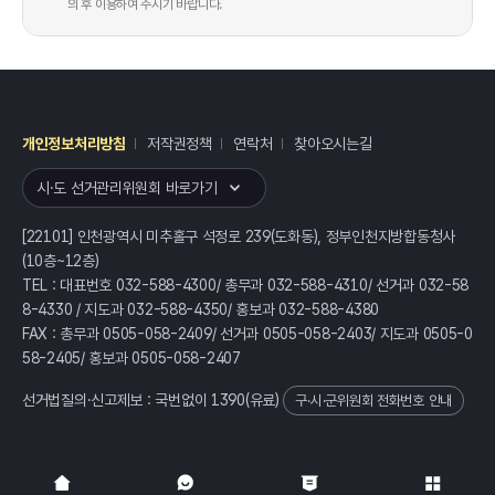
의 후 이용하여 주시기 바랍니다.
개인정보처리방침
저작권정책
연락처
찾아오시는길
레이어
열기
시·도 선거관리위원회 바로가기
[22101] 인천광역시 미추홀구 석정로 239(도화동), 정부인천지방합동청사
(10층~12층)
TEL : 대표번호 032-588-4300/ 총무과 032-588-4310/ 선거과 032-58
8-4330 / 지도과 032-588-4350/ 홍보과 032-588-4380
FAX : 총무과 0505-058-2409/ 선거과 0505-058-2403/ 지도과 0505-0
58-2405/ 홍보과 0505-058-2407
선거법질의·신고제보 : 국번없이
1390
(유료)
구·시·군위원회 전화번호 안내
전체
열기/접기