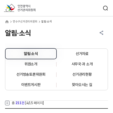
바로가기 메뉴
검색창 열기
인천광역시선거관리위원회
수구선거관리위원회
home
연수구선거관리위원회
알림·소식
공유하기 메뉴
열기
알림·소식
알림·소식
선거자료
위원소개
사무국·과 소개
선거방송토론위원회
선거관리현황
이벤트게시판
찾아오시는 길
총
211건
[
4
/15 페이지]