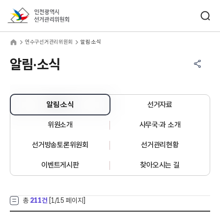
바로가기 메뉴
검색창 열기
인천광역시선거관리위원회
수구선거관리위원회
home
연수구선거관리위원회
알림·소식
공유하기 메뉴
열기
알림·소식
알림·소식
선거자료
위원소개
사무국·과 소개
선거방송토론위원회
선거관리현황
이벤트게시판
찾아오시는 길
총
211건
[
1
/15 페이지]