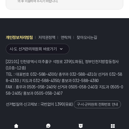
의 후 이용하여 주시기 바랍니다.
개인정보처리방침
저작권정책
연락처
찾아오시는길
레이어
열기
시·도 선거관리위원회 바로가기
[22101] 인천광역시 미추홀구 석정로 239(도화동), 정부인천지방합동청사
(10층~12층)
TEL : 대표번호 032-588-4300/ 총무과 032-588-4310/ 선거과 032-58
8-4330 / 지도과 032-588-4350/ 홍보과 032-588-4380
FAX : 총무과 0505-058-2409/ 선거과 0505-058-2403/ 지도과 0505-0
58-2405/ 홍보과 0505-058-2407
선거법질의·신고제보 : 국번없이
1390
(유료)
구·시·군위원회 전화번호 안내
전체
열기/접기