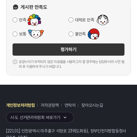
게시판 만족도
만족
대체로 만족
보통
불만족
평가하기
공공누리가 부착되지 않은 자료들을 사용하고자 할 경우에는 담당부서와 사전 협
의 후 이용하여 주시기 바랍니다.
개인정보처리방침
저작권정책
연락처
찾아오시는길
레이어
열기
시·도 선거관리위원회 바로가기
[22101] 인천광역시 미추홀구 석정로 239(도화동), 정부인천지방합동청사