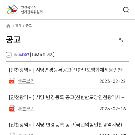
바로가기 메뉴
검색창 열기
인천광역시선거관리위원회
림
home
알림
공고
공유하기 메뉴
열기
공고
총
338건
[
13
/34 페이지]
[인천광역시]
시당변경등록공고(신한반도평화체제당인천광역시당)
빠른보기
2023-02-22
[인천광역시]
시당 변경등록 공고(신한반도당인천광역시당)
빠른보기
2023-02-16
[인천광역시]
시당 변경등록 공고(국민의힘인천광역시당)