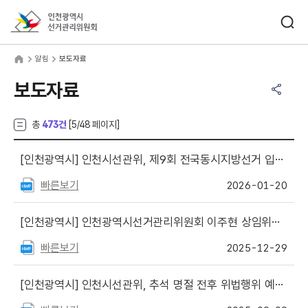
바로가기 메뉴
검색창 열기
인천광역시선거관리위원회
림
home
알림
보도자료
공유하기 메뉴
열기
보도자료
총
473건
[
5
/48 페이지]
[인천광역시]
인천시선관위, 제9회 전국동시지방선거 입후보설명회 개최
빠른보기
2026-01-20
[인천광역시]
인천광역시선거관리위원회 이주현 상임위원 취임
빠른보기
2025-12-29
[인천광역시]
인천시선관위, 추석 명절 전후 위법행위 예방·단속 강화