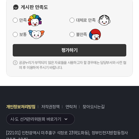
게시판 만족도
만족
대체로 만족
보통
불만족
평가하기
공공누리가 부착되지 않은 자료들을 사용하고자 할 경우에는 담당부서와 사전 협
의 후 이용하여 주시기 바랍니다.
개인정보처리방침
저작권정책
연락처
찾아오시는길
레이어
열기
시·도 선거관리위원회 바로가기
[22101] 인천광역시 미추홀구 석정로 239(도화동), 정부인천지방합동청사