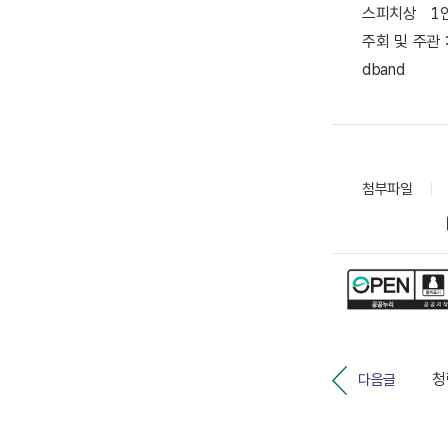
스피치상
1
주회 및 주관
dband
첨부파일
다음글