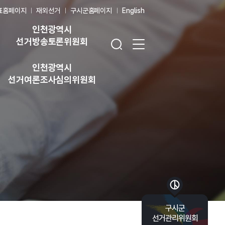
표홈페이지
재외선거
구시군홈페이지
English
인천광역시
검색창 열기
전체 메뉴 열기
선거방송토론위원회
인천광역시
선거여론조사심의위원회
바로가기 목록 열기
구시군
선거관리위원회