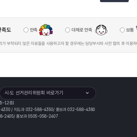
만족도
만족
대체로 만족
보통
가 부착되지 않은 자료들을 사용하고자 할 경우에는 담당부서와 사전 협의 후 이용하
이어
열기
시·도 선거관리위원회 바로가기
층~12층)
-4330 / 지도과 032-588-4350/ 홍보과 032-588-4380
58-2405/ 홍보과 0505-058-2407