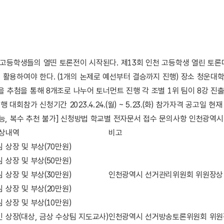
 고등학생들의 열띤 토론전이 시작된다. 제13회 인천 고등학생 열린 토론대회 
 활용하여야 한다. (1개의 논제로 예선부터 결승까지 진행) 장소 청운대학
팀을 추첨을 통해 8개조로 나누어 토너먼트 진행 각 조별 1위 팀이 8강 진출 
 대회참가 신청기간 2023.4.24.(월) ~ 5.23.(화) 참가자격 공고일 
가능, 복수 추천 불가] 신청방법 학교별 전자문서 접수 문의사항 인천광역시선
상
내역
비고
팀
상장 및 부상(70만원)
팀
상장 및 부상(50만원)
팀
상장 및 부상(30만원)
인천광역시 선거관리위원회 위원장상
팀
상장 및 부상(20만원)
팀
상장 및 부상(10만원)
인
상장(대상, 금상 수상팀 지도교사)
인천광역시 선거방송토론위원회 위원