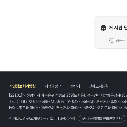
게시판 
공공누리
레
개인정보처리방침
저작권정책
연락처
찾아오시는길
[22101] 인천광역시 미추홀구 석정로 239(도화동), 정부인천지방합동청사(10
TEL : 대표번호 032-588-4300/ 총무과 032-588-4310/ 선거과 032-588
FAX : 총무과 0505-058-2409/ 선거과 0505-058-2403/ 지도과 0505-0
선거법질의·신고제보 : 국번없이
1390
(유료)
구·시·군위원회 전화번호 안내