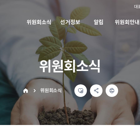
대
위원회소식
선거정보
알림
위원회안내
위원회소식
좋아요
공유하기 메뉴
열기
인쇄하기
home
위원회소식