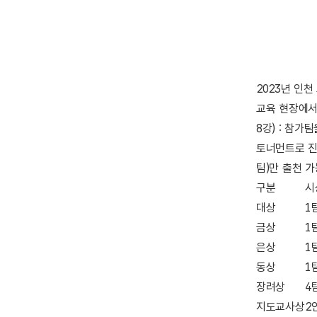
2023년 인천
교육 현장에서
8강) : 참가
토너먼트로 진행
팀)만 출천 
구분
시
대상
1
금상
1
은상
1
동상
1
장려상
4
지도교사상
2