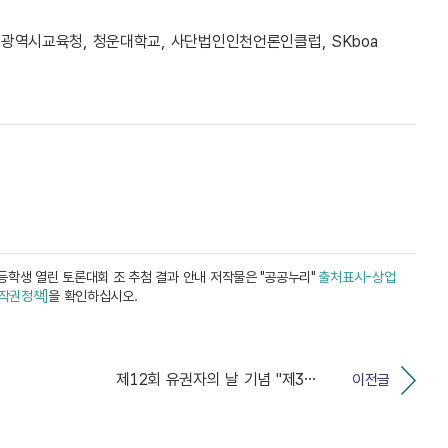
천광역시교육청, 청운대학교, 사단법인인천언론인클럽, SKboa
등학생 열린 토론대회 조 추첨 결과 안내 저작물은 "공공누리"
출처표시-상업
저작권정책]
을 확인하십시오.
제12회 유권자의 날 기념 "제3회 다가치 디카시 공모...
이전글