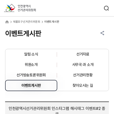
바로가기 메뉴
검색창 열기
인천광역시선거관리위원회
물포구선거관리위원회
home
제물포구선거관리위원회
이벤트게시판
공유하기 메뉴
열기
이벤트게시판
알림·소식
선거자료
위원소개
사무국·과 소개
선거방송토론위원회
선거관리현황
이벤트게시판
찾아오시는 길
인천광역시선거관리위원회 인스타그램 해시태그 이벤트#2 종