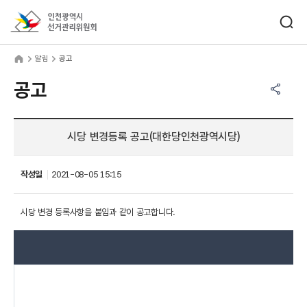
바로가기 메뉴
검색창 열기
인천광역시선거관리위원회
림
home
알림
공고
공유하기 메뉴
열기
공고
시당 변경등록 공고(대한당인천광역시당)
작성일
2021-08-05 15:15
시당 변경 등록사항을 붙임과 같이 공고합니다.