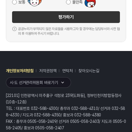
보통
불만족
평가하기
공공누리가 부착되지 않은 자료들을 사용하고자 할 경우에는 담당부서와 사전 협
의 후 이용하여 주시기 바랍니다.
개인정보처리방침
저작권정책
연락처
찾아오시는길
레이어
열기
시·도 선거관리위원회 바로가기
[22101] 인천광역시 미추홀구 석정로 239(도화동), 정부인천지방합동청사
(10층~12층)
TEL : 대표번호 032-588-4300/ 총무과 032-588-4310/ 선거과 032-58
8-4330 / 지도과 032-588-4350/ 홍보과 032-588-4380
FAX : 총무과 0505-058-2409/ 선거과 0505-058-2403/ 지도과 0505-0
58-2405/ 홍보과 0505-058-2407