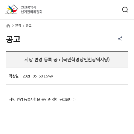
바로가기 메뉴
검색창 열기
인천광역시선거관리위원회
림
home
알림
공고
공유하기 메뉴
열기
공고
시당 변경 등록 공고(국민혁명당인천광역시당)
작성일
2021-06-30 15:49
시당 변경 등록사항을 붙임과 같이 공고합니다.