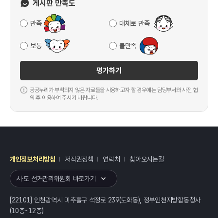
게시판 만족도
만족
대체로 만족
보통
불만족
평가하기
공공누리가 부착되지 않은 자료들을 사용하고자 할 경우에는 담당부서와 사전 협
의 후 이용하여 주시기 바랍니다.
개인정보처리방침
저작권정책
연락처
찾아오시는길
레이어
열기
시·도 선거관리위원회 바로가기
[22101] 인천광역시 미추홀구 석정로 239(도화동), 정부인천지방합동청사
(10층~12층)