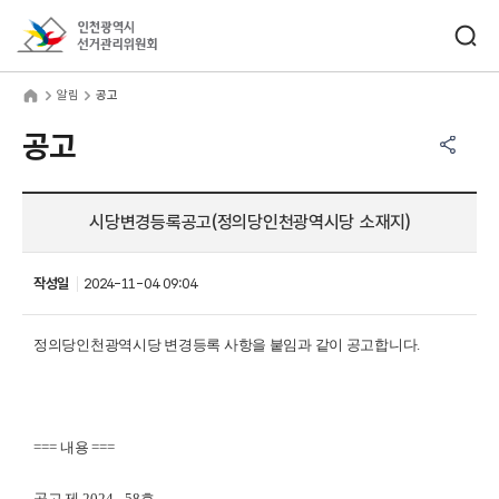
바로가기 메뉴
검색창 열기
인천광역시선거관리위원회
림
home
알림
공고
공유하기 메뉴
열기
공고
시당변경등록공고(정의당인천광역시당 소재지)
작성일
2024-11-04 09:04
정의당인천광역시당 변경등록 사항을 붙임과 같이 공고합니다
.
===
내용
===
공고 제
2024 - 58
호