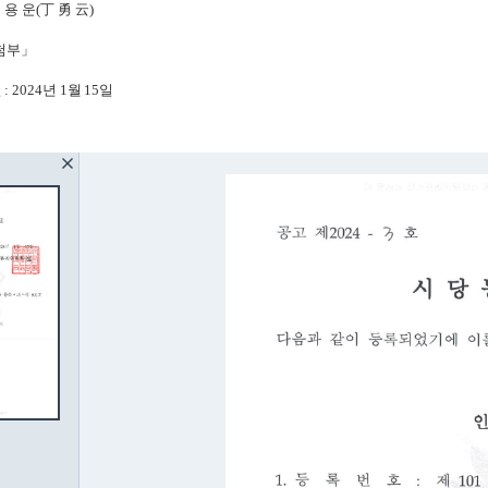
 용 운(丁 勇 云)
첨부
」
일
: 2024
년
1
월
15
일