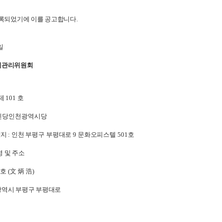
등록되었기에 이를 공고합니다
.
일
거관리위원회
제
101
호
혁신당인천광역시당
재지
: 인천 부평구 부평대로 9 문화오피스텔 501호
 및 주소
 호
(文 炳 浩
)
역시 부평구 부평대로