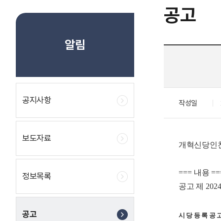
공고
알림
공지사항
작성일
보도자료
개혁신당인천
===
내용
==
정보목록
공고 제
202
공고
시 당 등 록 공 