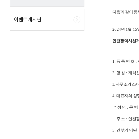
다음과 같이 
이벤트게시판
2024
년
1
월
15
인천광역시선
1.
등 록 번 호
:
2.
명 칭
: 개
3.
사무소의 소
4.
대표자의 성명
*
성 명
: 문 병
-
주 소
:
인천광
5.
간부의 명단