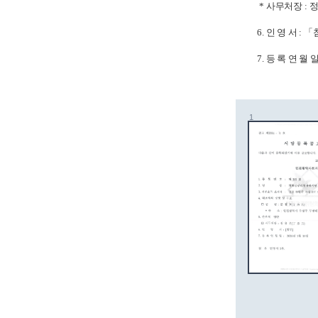
*
사무처장
:
정
6.
인 영 서
:
「
7.
등 록 연 월 