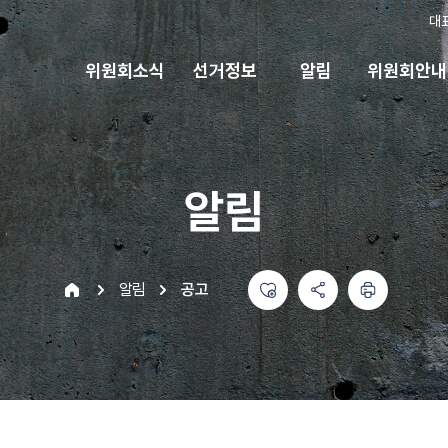
대
위원회소식
선거정보
알림
위원회안내
알림
좋아요
공유하기 메뉴
열기
인쇄하기
home
알림
공고