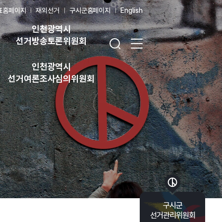
표홈페이지
재외선거
구시군홈페이지
English
인천광역시
검색창 열기
전체 메뉴 열기
선거방송토론위원회
인천광역시
선거여론조사심의위원회
바로가기 목록 열기
구시군
선거관리위원회