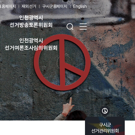
표홈페이지
재외선거
구시군홈페이지
English
인천광역시
검색창 열기
전체 메뉴 열기
선거방송토론위원회
인천광역시
선거여론조사심의위원회
바로가기 목록 열기
구시군
선거관리위원회