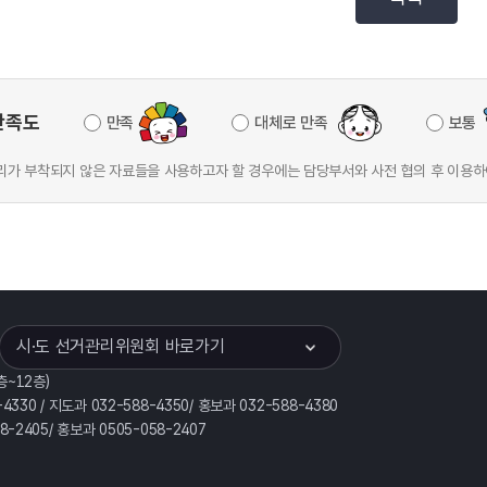
만족도
만족
대체로 만족
보통
가 부착되지 않은 자료들을 사용하고자 할 경우에는 담당부서와 사전 협의 후 이용하
이어
열기
시·도 선거관리위원회 바로가기
층~12층)
-4330 / 지도과 032-588-4350/ 홍보과 032-588-4380
58-2405/ 홍보과 0505-058-2407