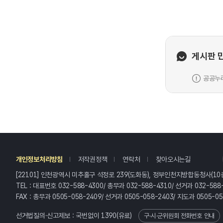
게시판 
공공누리
레
개인정보처리방침
저작권정책
연락처
찾아오시는길
[22101] 인천광역시 미추홀구 석정로 239(도화동), 정부인천지방합동청사(10
TEL : 대표번호 032-588-4300/ 총무과 032-588-4310/ 선거과 032-588
FAX : 총무과 0505-058-2409/ 선거과 0505-058-2403/ 지도과 0505-0
선거법질의·신고제보 : 국번없이
1390
(유료)
구·시·군위원회 전화번호 안내