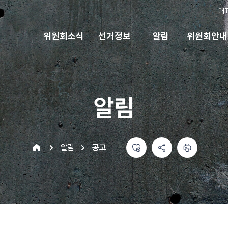
대
위원회소식
선거정보
알림
위원회안내
알림
좋아요
공유하기 메뉴
열기
인쇄하기
home
알림
공고