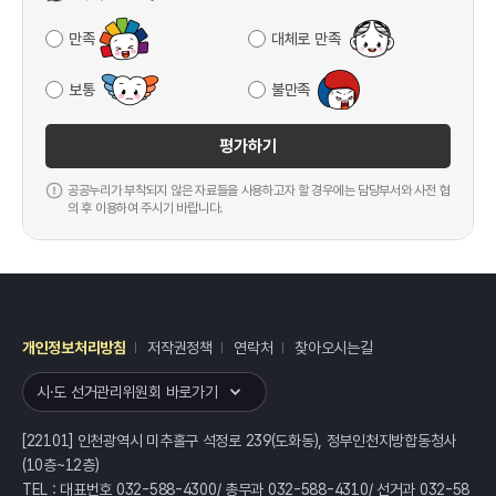
만족
대체로 만족
보통
불만족
평가하기
공공누리가 부착되지 않은 자료들을 사용하고자 할 경우에는 담당부서와 사전 협
의 후 이용하여 주시기 바랍니다.
개인정보처리방침
저작권정책
연락처
찾아오시는길
레이어
열기
시·도 선거관리위원회 바로가기
[22101] 인천광역시 미추홀구 석정로 239(도화동), 정부인천지방합동청사
(10층~12층)
TEL : 대표번호 032-588-4300/ 총무과 032-588-4310/ 선거과 032-58