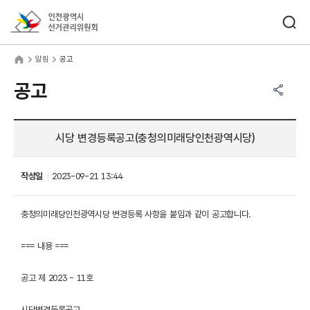
바로가기 메뉴
검색창 열기
인천광역시선거관리위원회
림
home
알림
공고
공유하기 메뉴
열기
공고
시당 변경등록공고(충청의미래당인천광역시당)
작성일
2023-09-21 13:44
충청의미래당인천광역시당 변경등록 사항을 붙임과 같이 공고합니다.
=== 내용 ===
공고 제 2023 - 11호
시당변경등록공고