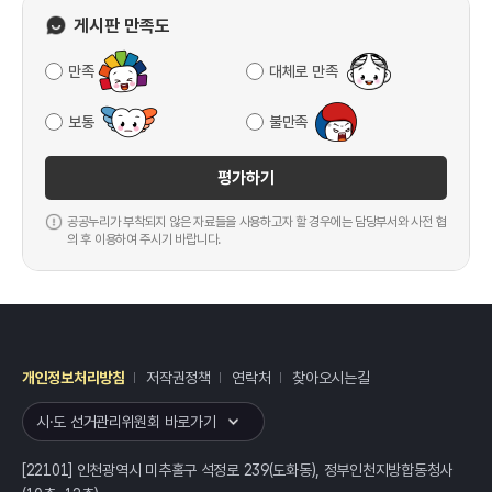
게시판 만족도
만족
대체로 만족
보통
불만족
평가하기
공공누리가 부착되지 않은 자료들을 사용하고자 할 경우에는 담당부서와 사전 협
의 후 이용하여 주시기 바랍니다.
개인정보처리방침
저작권정책
연락처
찾아오시는길
레이어
열기
시·도 선거관리위원회 바로가기
[22101] 인천광역시 미추홀구 석정로 239(도화동), 정부인천지방합동청사