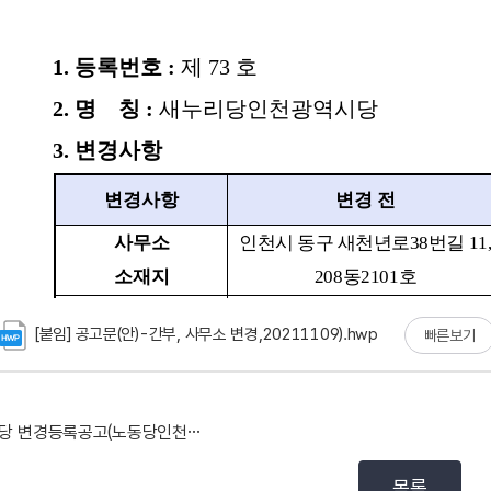
[붙임] 공고문(안)-간부, 사무소 변경,20211109).hwp
빠른보기
시당 변경등록공고(노동당인천광역시당)
목록