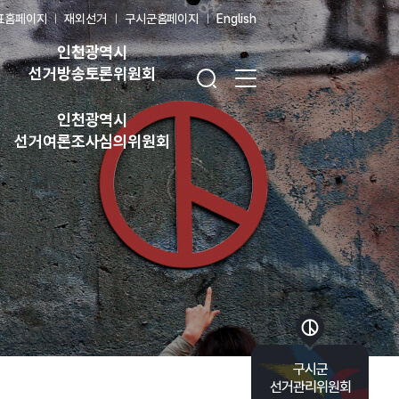
표홈페이지
재외선거
구시군홈페이지
English
인천광역시
검색창 열기
전체 메뉴 열기
선거방송토론위원회
인천광역시
선거여론조사심의위원회
바로가기 목록 열기
구시군
선거관리위원회