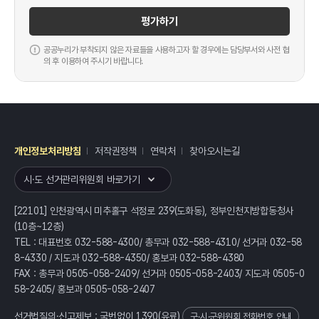
평가하기
공공누리가 부착되지 않은 자료들을 사용하고자 할 경우에는 담당부서와 사전 협
의 후 이용하여 주시기 바랍니다.
개인정보처리방침
저작권정책
연락처
찾아오시는길
레이어
열기
시·도 선거관리위원회 바로가기
[22101] 인천광역시 미추홀구 석정로 239(도화동), 정부인천지방합동청사
(10층~12층)
TEL : 대표번호 032-588-4300/ 총무과 032-588-4310/ 선거과 032-58
8-4330 / 지도과 032-588-4350/ 홍보과 032-588-4380
FAX : 총무과 0505-058-2409/ 선거과 0505-058-2403/ 지도과 0505-0
58-2405/ 홍보과 0505-058-2407
선거법질의·신고제보 : 국번없이
1390
(유료)
구·시·군위원회 전화번호 안내