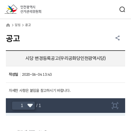
바로가기 메뉴
검색창 열기
인천광역시선거관리위원회
림
home
알림
공고
공유하기 메뉴
열기
공고
시당 변경등록공고(우리공화당인천광역시당)
작성일
2020-06-04 13:43
자세한 사항은 붙임을 참고하시기 바랍니다.