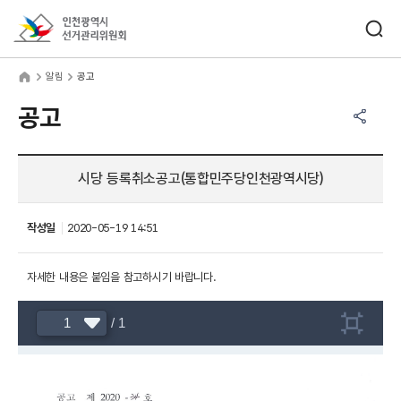
바로가기 메뉴
검색창 열기
인천광역시선거관리위원회
림
home
알림
공고
공유하기 메뉴
열기
공고
시당 등록취소공고(통합민주당인천광역시당)
작성일
2020-05-19 14:51
자세한 내용은 붙임을 참고하시기 바랍니다.