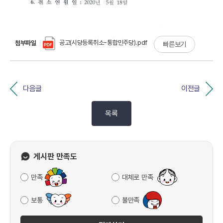
공고(시당등록취소-통합민주당).pdf
첨부파일
빠른보기
다음글
이전글
목록
게시판 만족도
만족
대체로 만족
보통
불만족