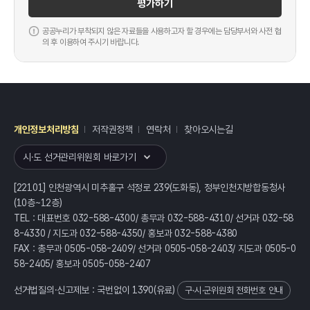
평가하기
공공누리가 부착되지 않은 자료들을 사용하고자 할 경우에는 담당부서와 사전 협
의 후 이용하여 주시기 바랍니다.
개인정보처리방침
저작권정책
연락처
찾아오시는길
레이어
열기
시·도 선거관리위원회 바로가기
[22101] 인천광역시 미추홀구 석정로 239(도화동), 정부인천지방합동청사
(10층~12층)
TEL : 대표번호 032-588-4300/ 총무과 032-588-4310/ 선거과 032-58
8-4330 / 지도과 032-588-4350/ 홍보과 032-588-4380
FAX : 총무과 0505-058-2409/ 선거과 0505-058-2403/ 지도과 0505-0
58-2405/ 홍보과 0505-058-2407
선거법질의·신고제보 : 국번없이
1390
(유료)
구·시·군위원회 전화번호 안내