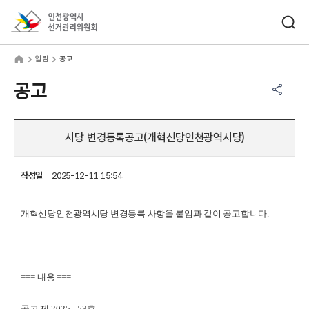
바로가기 메뉴
검색창 열기
인천광역시선거관리위원회
림
home
알림
공고
공유하기 메뉴
열기
공고
시당 변경등록공고(개혁신당인천광역시당)
작성일
2025-12-11 15:54
개혁신당인천광역시당 변경등록 사항을 붙임과 같이 공고합니다
.
===
내용
===
공고 제
2025 - 53
호