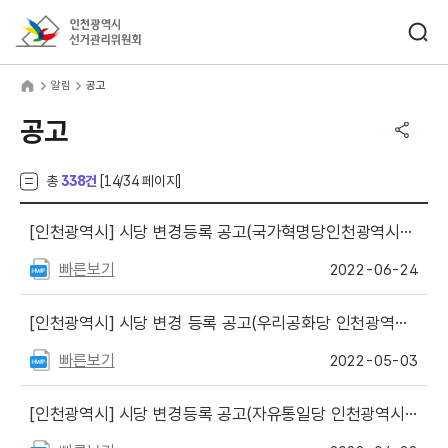
바로가기 메뉴
검색창 열기
인천광역시선거관리위원회
림
home
알림
공고
공유하기 메뉴
열기
공고
총
338건
[
14
/34 페이지]
[인천광역시]
시당 변경등록 공고(국가혁명당인천광역시당)
빠른보기
2022-06-24
[인천광역시]
시당 변경 등록 공고(우리공화당 인천광역시당)
빠른보기
2022-05-03
[인천광역시]
시당 변경등록 공고(자유통일당 인천광역시당)