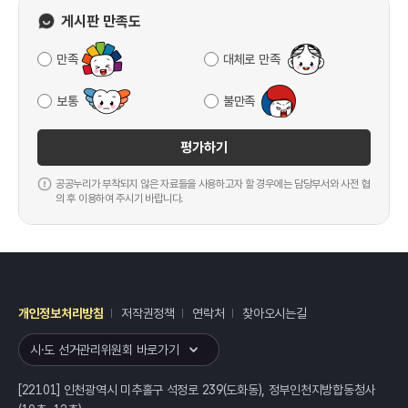
게시판 만족도
만족
대체로 만족
보통
불만족
평가하기
공공누리가 부착되지 않은 자료들을 사용하고자 할 경우에는 담당부서와 사전 협
의 후 이용하여 주시기 바랍니다.
개인정보처리방침
저작권정책
연락처
찾아오시는길
레이어
열기
시·도 선거관리위원회 바로가기
[22101] 인천광역시 미추홀구 석정로 239(도화동), 정부인천지방합동청사