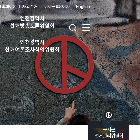
표홈페이지
재외선거
구시군홈페이지
English
인천광역시
검색창 열기
전체 메뉴 열기
선거방송토론위원회
인천광역시
선거여론조사심의위원회
바로가기 목록 열기
구시군
선거관리위원회