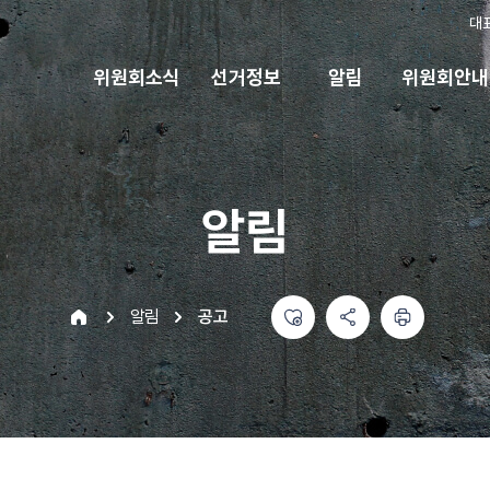
대
위원회소식
선거정보
알림
위원회안내
알림
좋아요
공유하기 메뉴
열기
인쇄하기
home
알림
공고