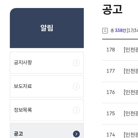
공고
알림
총
338건
[
17
/3
[인천
178
공지사항
[인천
177
보도자료
[인천
176
정보목록
[인천
175
공고
[인천
174