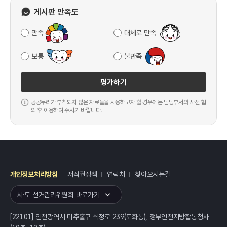
게시판 만족도
만족
대체로 만족
보통
불만족
평가하기
공공누리가 부착되지 않은 자료들을 사용하고자 할 경우에는 담당부서와 사전 협
의 후 이용하여 주시기 바랍니다.
개인정보처리방침
저작권정책
연락처
찾아오시는길
레이어
열기
시·도 선거관리위원회 바로가기
[22101] 인천광역시 미추홀구 석정로 239(도화동), 정부인천지방합동청사