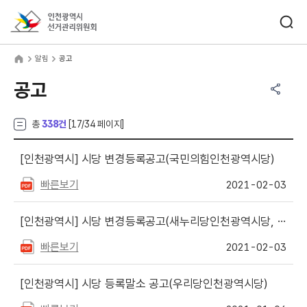
바로가기 메뉴
검색창 열기
인천광역시선거관리위원회
림
home
알림
공고
공유하기 메뉴
열기
공고
총
338건
[
17
/34 페이지]
[인천광역시]
시당 변경등록공고(국민의힘인천광역시당)
빠른보기
2021-02-03
[인천광역시]
시당 변경등록공고(새누리당인천광역시당, 여성의당인천광역시당)
빠른보기
2021-02-03
[인천광역시]
시당 등록말소 공고(우리당인천광역시당)