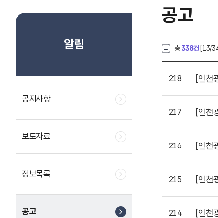
공고
알림
총
338건
[
13
/3
[인천
218
공지사항
[인천
217
보도자료
[인천
216
정보목록
[인천
215
공고
[인천
214