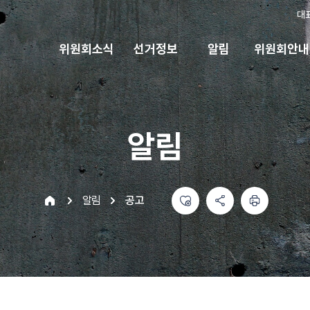
대
위원회소식
선거정보
알림
위원회안내
알림
좋아요
공유하기 메뉴
열기
인쇄하기
home
알림
공고