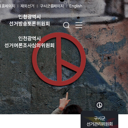
표홈페이지
재외선거
구시군홈페이지
English
인천광역시
검색창 열기
전체 메뉴 열기
선거방송토론위원회
인천광역시
선거여론조사심의위원회
바로가기 목록 열기
구시군
선거관리위원회