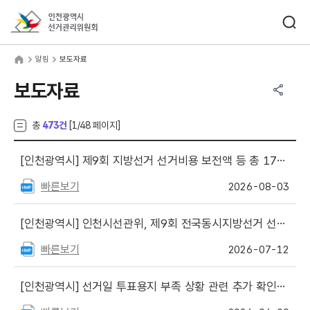
바로가기 메뉴
검색창 열기
인천광역시선거관리위원회
림
home
알림
보도자료
공유하기 메뉴
열기
보도자료
총
473건
[
1
/48 페이지]
[인천광역시]
제9회 지방선거 선거비용 보전액 등 총 178억여 원 지급
빠른보기
2026-08-03
[인천광역시]
인천시선관위, 제9회 전국동시지방선거 선거비용 지출 내역 공개
빠른보기
2026-07-12
[인천광역시]
선거일 투표용지 부족 상황 관련 추가 확인사항 알림