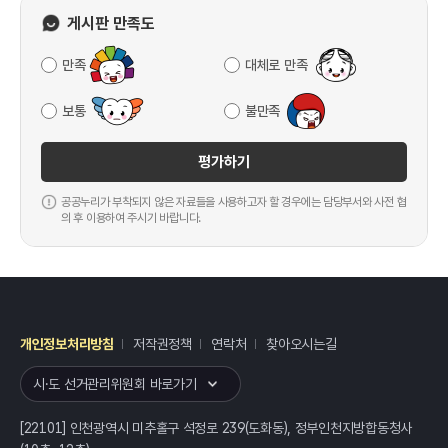
게시판 만족도
만족
대체로 만족
보통
불만족
평가하기
공공누리가 부착되지 않은 자료들을 사용하고자 할 경우에는 담당부서와 사전 협
의 후 이용하여 주시기 바랍니다.
개인정보처리방침
저작권정책
연락처
찾아오시는길
레이어
열기
시·도 선거관리위원회 바로가기
[22101] 인천광역시 미추홀구 석정로 239(도화동), 정부인천지방합동청사