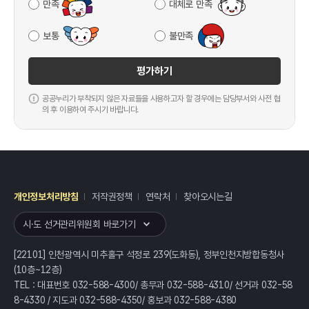
만족
대체로 만족
보통
불만족
평가하기
공공누리가 부착되지 않은 자료들을 사용하고자 할 경우에는 담당부서와 사전 협
의 후 이용하여 주시기 바랍니다.
개인정보처리방침
저작권정책
연락처
찾아오시는길
레이어
열기
시·도 선거관리위원회 바로가기
[22101] 인천광역시 미추홀구 석정로 239(도화동), 정부인천지방합동청사
(10층~12층)
TEL : 대표번호 032-588-4300/ 총무과 032-588-4310/ 선거과 032-58
8-4330 / 지도과 032-588-4350/ 홍보과 032-588-4380