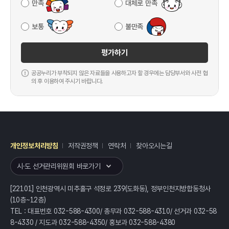
만족
대체로 만족
보통
불만족
평가하기
공공누리가 부착되지 않은 자료들을 사용하고자 할 경우에는 담당부서와 사전 협
의 후 이용하여 주시기 바랍니다.
개인정보처리방침
저작권정책
연락처
찾아오시는길
레이어
열기
시·도 선거관리위원회 바로가기
[22101] 인천광역시 미추홀구 석정로 239(도화동), 정부인천지방합동청사
(10층~12층)
TEL : 대표번호 032-588-4300/ 총무과 032-588-4310/ 선거과 032-58
8-4330 / 지도과 032-588-4350/ 홍보과 032-588-4380