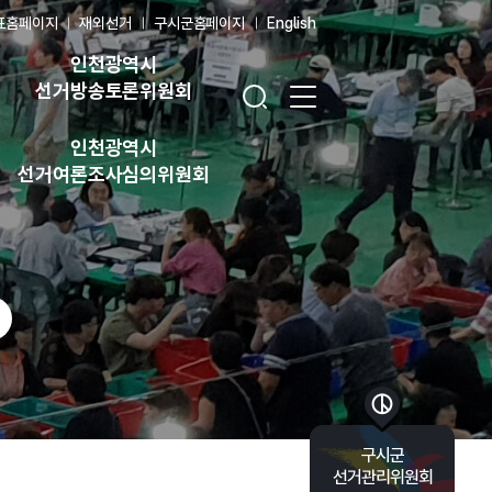
표홈페이지
재외선거
구시군홈페이지
English
인천광역시
검색창 열기
전체 메뉴 열기
선거방송토론위원회
인천광역시
선거여론조사심의위원회
바로가기 목록 열기
구시군
선거관리위원회