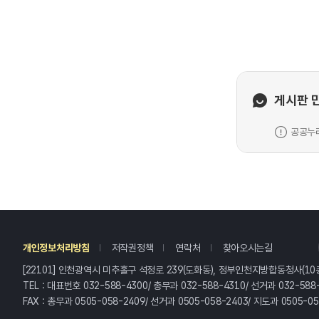
게시판 
공공누리
레
개인정보처리방침
저작권정책
연락처
찾아오시는길
[22101] 인천광역시 미추홀구 석정로 239(도화동), 정부인천지방합동청사(10
TEL : 대표번호 032-588-4300/ 총무과 032-588-4310/ 선거과 032-588
FAX : 총무과 0505-058-2409/ 선거과 0505-058-2403/ 지도과 0505-0