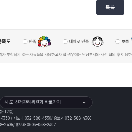
목록
만족도
만족
대체로 만족
보통
가 부착되지 않은 자료들을 사용하고자 할 경우에는 담당부서와 사전 협의 후 이용하
이어
열기
시·도 선거관리위원회 바로가기
층~12층)
-4330 / 지도과 032-588-4350/ 홍보과 032-588-4380
58-2405/ 홍보과 0505-058-2407