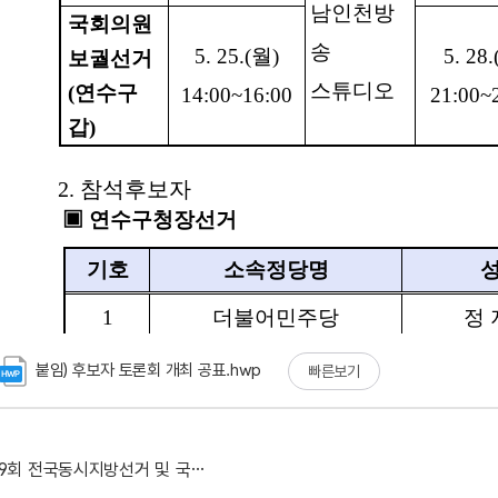
붙임) 후보자 토론회 개최 공표.hwp
빠른보기
제9회 전국동시지방선거 및 국회의원보궐선거(연수구갑선거...