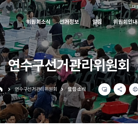
대
위원회소식
선거정보
알림
위원회안내
연수구선거관리위원회
좋아요
공유하기 메뉴
열기
인쇄하기
연수구선거관리위원회
알림·소식