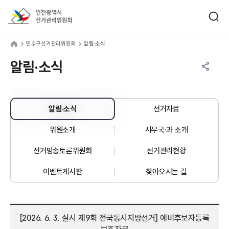
바로가기 메뉴
검색창 열기
인천광역시선거관리위원회
수구선거관리위원회
home
연수구선거관리위원회
알림·소식
공유하기 메뉴
열기
알림·소식
알림·소식
선거자료
위원소개
사무국·과 소개
선거방송토론위원회
선거관리현황
이벤트게시판
찾아오시는 길
[2026. 6. 3. 실시 제9회 전국동시지방선거] 예비후보자등록