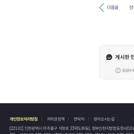
다음글
게시판 
공공누리
레
개인정보처리방침
저작권정책
연락처
찾아오시는길
[22101] 인천광역시 미추홀구 석정로 239(도화동), 정부인천지방합동청사(10