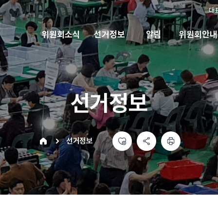
대
위원회소식
선거정보
알림
위원회안내
선거정보
좋아요
공유하기 메뉴
열기
인쇄하기
home
선거정보