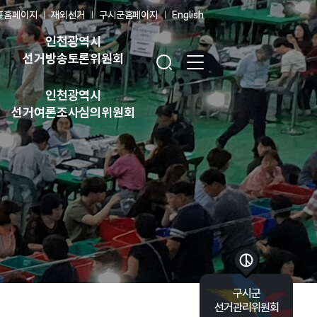
표홈페이지
재외선거
구시군홈페이지
English
인천광역시
검색창 열기
전체 메뉴 열기
선거방송토론위원회
인천광역시
선거여론조사심의위원회
바로가기 목록 열기
구시군
선거관리위원회