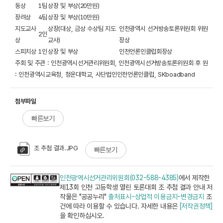
동상
1팀
상장 및 부상(20만원)
장려상
4팀
상장 및 부상(10만원)
지도교사
상장(대상, 금상 수상팀 지도
인천광역시 선거방송토론위원회 위원
2인
상
교사)
장상
스피치상
1인
상장 및 부상
인천언론인클럽회장상
주회 및 주관 : 인천광역시선거관리위원회, 인천광역시선거방송토론위원회 후 원
: 인천광역시교육청, 청운대학교, 사단법인인천언론인클럽, SKboadband
첨부파일
빠른보기
조 추첨 결과.JPG
빠른보기
인천광역시선거관리위원회(032-588-4385)
에서 제작한
제13회 인천 고등학생 열린 토론대회 조 추첨 결과 안내 저
작물은 "공공누리"
출처표시-상업적 이용금지-변경금지
조
건에 따라 이용할 수 있습니다. 자세한 내용은
[저작권정책]
을 확인하십시오.