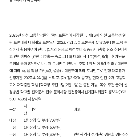
2023년 인천 고등학생들의 열띤 토론전이 시작된다. 제13회 인천 고등학생 열
린 토론대회 대회개요 토론일시 2023.7.21.(금) 토론논제 ChatGPT를 교육 현
장에서 활용하여야 한다. (1개의 논제로 예선부터 결승까지 진행) 장소 청운대학
교 인천캠퍼스 (인천 미추홀구 숙골로113) 대회방식 1부(예선,8강) : 참가팀을
추첨을 통해 8개조로 나누어 토너먼트 진행 각 조별 1위 팀이 8강 진출 / 대진표
에 따라 4강팀 확정 2부(4강, 결승) : 대진표에 따라 토너먼트로 진행 대회참가
신청기간 2023.4.24.(월) ~ 5.23.(화) 참가자격 공고일 현재 인천 소재 고등학
교에 재학중인 학생 [학교장 추천 1팀(2인 1팀)만 출천 가능, 복수 추천 불가] 신
청방법 학교별 전자문서 접수 문의사항 인천광역시선거관리위원회 홍보과(032-
588-4385) 시상내역
시
구분
내역
비고
상
대상
1팀
상장 및 부상(70만원)
금상
1팀
상장 및 부상(50만원)
은상
1팀
상장 및 부상(30만원)
인천광역시 선거관리위원회 위원장상