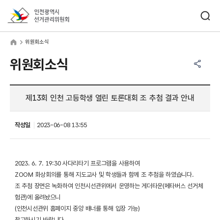
바로가기 메뉴
검색창 열기
인천광역시선거관리위원회
원회소식
home
위원회소식
공유하기 메뉴
열기
위원회소식
제13회 인천 고등학생 열린 토론대회 조 추첨 결과 안내
작성일
2023-06-08 13:55
2023. 6. 7. 19:30 사다리타기 프로그램을 사용하여
ZOOM 화상회의를 통해 지도교사 및 학생들과 함께 조 추첨을 하였습니다.
조 추첨 장면은 녹화하여 인천시선관위에서 운영하는 게더타운(메타버스 선거체
험관)에 올려놨으니
(인천시선관위 홈페이지 중앙 배너를 통해 입장 가능)
참고하시기 바랍니다.