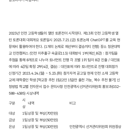
2023년 인천 고등학생들의 열띤 토론전이 시작된다. 제13회 인천 고등학생 열
린 토론대회 대회개요 토론일시 2023.7.21.(금) 토론논제 ChatGPT를 교육 현
장에서 활용하여야 한다. (1개의 논제로 예선부터 결승까지 진행) 장소 청운대학
교 인천캠퍼스 (인천 미추홀구 숙골로113) 대회방식 1부(예선,8강) : 참가팀을
추첨을 통해 8개조로 나누어 토너먼트 진행 각 조별 1위 팀이 8강 진출 / 대진표
에 따라 4강팀 확정 2부(4강, 결승) : 대진표에 따라 토너먼트로 진행 대회참가
신청기간 2023.4.24.(월) ~ 5.23.(화) 참가자격 공고일 현재 인천 소재 고등학
교에 재학중인 학생 [학교장 추천 1팀(2인 1팀)만 출천 가능, 복수 추천 불가] 신
청방법 학교별 전자문서 접수 문의사항 인천광역시선거관리위원회 홍보과(032-
588-4385) 시상내역
시
구분
내역
비고
상
대상
1팀
상장 및 부상(70만원)
금상
1팀
상장 및 부상(50만원)
은상
1팀
상장 및 부상(30만원)
인천광역시 선거관리위원회 위원장상