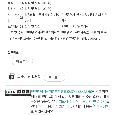
동상
1팀
상장 및 부상(20만원)
장려상
4팀
상장 및 부상(10만원)
지도교사
상장(대상, 금상 수상팀 지도
인천광역시 선거방송토론위원회 위원
2인
상
교사)
장상
스피치상
1인
상장 및 부상
인천언론인클럽회장상
주회 및 주관 : 인천광역시선거관리위원회, 인천광역시선거방송토론위원회 후 원
: 인천광역시교육청, 청운대학교, 사단법인인천언론인클럽, SKboadband
첨부파일
빠른보기
조 추첨 결과.JPG
빠른보기
인천광역시선거관리위원회(032-588-4385)
에서 제작한
제13회 인천 고등학생 열린 토론대회 조 추첨 결과 안내 저
작물은 "공공누리"
출처표시-상업적 이용금지-변경금지
조
건에 따라 이용할 수 있습니다. 자세한 내용은
[저작권정책]
을 확인하십시오.