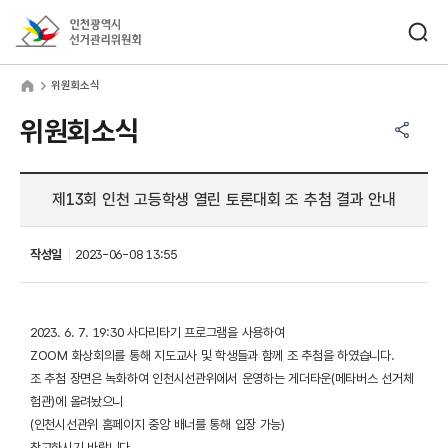
바로가기 메뉴
검색창 열기
인천광역시선거관리위원회
원회소식
home
위원회소식
공유하기 메뉴
열기
위원회소식
제13회 인천 고등학생 열린 토론대회 조 추첨 결과 안내
작성일
2023-06-08 13:55
2023. 6. 7. 19:30 사다리타기 프로그램을 사용하여
ZOOM 화상회의를 통해 지도교사 및 학생들과 함께 조 추첨을 하였습니다.
조 추첨 장면은 녹화하여 인천시선관위에서 운영하는 게더타운(메타버스 선거체
험관)에 올려놨으니
(인천시선관위 홈페이지 중앙 배너를 통해 입장 가능)
참고하시기 바랍니다.