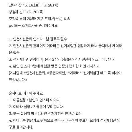
참여기간 : 3. 18.(토) ~ 3. 28.(화)
당첨자 발표 : 3. 30.(목)
추첨을 통해 20명에게 기프티콘(스벅) 발송
pc 또는 스마트폰을 준비해주세요
1. 인천시선관위 인스타그램 팔로우 필수
2. 인천시선관위 홈페이지 게더타운 선거체험관 입장하기 배너 클릭해서 게더타
운 접속
3. 선거체험관 관람하며, 문제 2개의 정답을 인천시선관위 인스타에 남기기
4. 본인 인스타그램에 체험관 방문 인증샷 캡처한 화면 게시하기
(게시할때 #인천시선관위, #유권자의날, #메타버스 선거체험관 태그 꼭 하셔야
인정됩니다.)
순서대로 따라해 주세요
1. 이름설정 : 본인의 인스타 아이디
2. 아바타 설정 : 자유롭게 꾸며줍니다.
3. 모든 설정이 마무리되면 선거체험관 안으로 입장
4. 아바타를 방향키로 위쪽으로 쭉~~~ 이동하여 투표함 모양의 선거체험관 입
구로 들어갑니다.