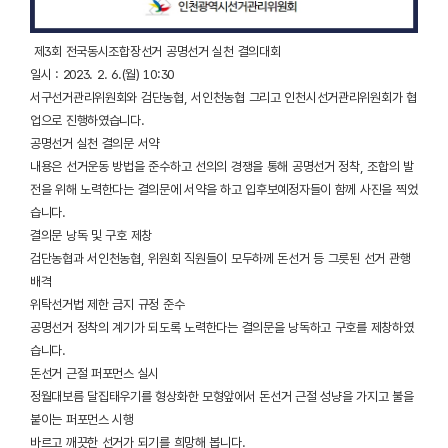
제3회 전국동시조합장선거 공명선거 실천 결의대회
일시 : 2023. 2. 6.(월) 10:30
서구선거관리위원회와 검단농협, 서인천농협 그리고 인천시선거관리위원회가 협
업으로 진행하였습니다.
공명선거 실천 결의문 서약
내용은 선거운동 방법을 준수하고 선의의 경쟁을 통해 공명선거 정착, 조합의 발
전을 위해 노력한다는 결의문에 서약을 하고 입후보예정자들이 함께 사진을 찍었
습니다.
결의문 낭독 및 구호 제창
검단농협과 서인천농협, 위원회 직원들이 모두하께 돈선거 등 그릇된 선거 관행
배격
위탁선거법 제한 금지 규정 준수
공명선거 정착의 계기가 되도록 노력한다는 결의문을 낭독하고 구호를 제창하였
습니다.
돈선거 근절 퍼포먼스 실시
정월대보름 달집태우기를 형상화한 모형앞에서 돈선거 근절 성냥을 가지고 불을
붙이는 퍼포먼스 시행
바르고 깨끗한 선거가 되기를 희망해 봅니다.