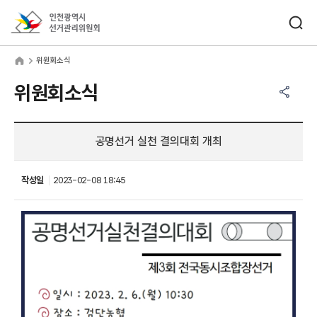
바로가기 메뉴
검색창 열기
인천광역시선거관리위원회
원회소식
home
위원회소식
공유하기 메뉴
열기
위원회소식
공명선거 실천 결의대회 개최
작성일
2023-02-08 18:45