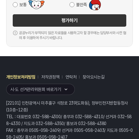
보통
불만족
평가하기
공공누리가 부착되지 않은 자료들을 사용하고자 할 경우에는 담당부서와 사전 협
의 후 이용하여 주시기 바랍니다.
개인정보처리방침
저작권정책
연락처
찾아오시는길
레이어
열기
시·도 선거관리위원회 바로가기
[22101] 인천광역시 미추홀구 석정로 239(도화동), 정부인천지방합동청사
(10층~12층)
TEL : 대표번호 032-588-4300/ 총무과 032-588-4310/ 선거과 032-58
8-4330 / 지도과 032-588-4350/ 홍보과 032-588-4380
FAX : 총무과 0505-058-2409/ 선거과 0505-058-2403/ 지도과 0505-0
58-2405/ 홍보과 0505-058-2407