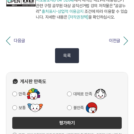
지도홍보계(764-3204)
에서 제작한 제19대 대통령선거
관련 구청 공무원 대상 공직선거법 강의 저작물은 "공공누
리"
출처표시-상업적 이용금지
조건에 따라 이용할 수 있습
니다. 자세한 내용은
[저작권정책]
을 확인하십시오.
다음글
이전글
목록
게시판 만족도
만족
대체로 만족
보통
불만족
평가하기