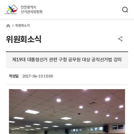
바로가기 메뉴
검색창 열기
인천광역시선거관리위원회
원회소식
home
위원회소식
공유하기 메뉴
열기
위원회소식
제19대 대통령선거 관련 구청 공무원 대상 공직선거법 강의
작성일
2017-04-10 15:05