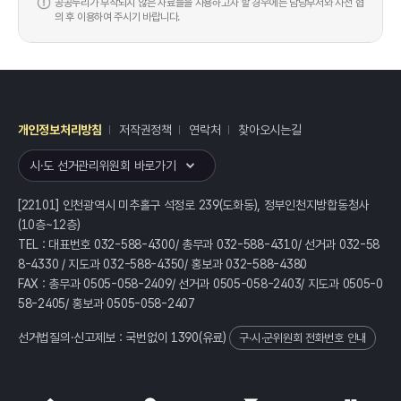
공공누리가 부착되지 않은 자료들을 사용하고자 할 경우에는 담당부서와 사전 협
의 후 이용하여 주시기 바랍니다.
개인정보처리방침
저작권정책
연락처
찾아오시는길
레이어
열기
시·도 선거관리위원회 바로가기
[22101] 인천광역시 미추홀구 석정로 239(도화동), 정부인천지방합동청사
(10층~12층)
TEL : 대표번호 032-588-4300/ 총무과 032-588-4310/ 선거과 032-58
8-4330 / 지도과 032-588-4350/ 홍보과 032-588-4380
FAX : 총무과 0505-058-2409/ 선거과 0505-058-2403/ 지도과 0505-0
58-2405/ 홍보과 0505-058-2407
선거법질의·신고제보 : 국번없이
1390
(유료)
구·시·군위원회 전화번호 안내
전체
열기/접기