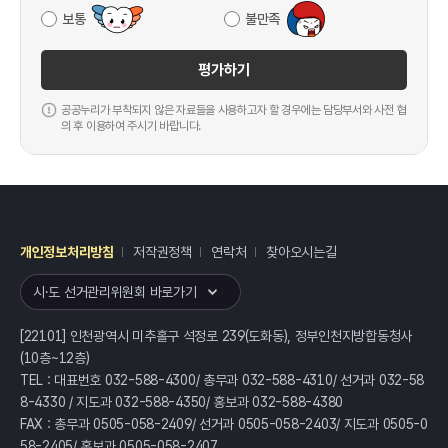
보통
불만족
평가하기
공공누리가 부착되지 않은 자료들을 사용하고자 할 경우에는 담당부서와 사전 협
의 후 이용하여 주시기 바랍니다.
개인정보처리방침
저작권정책
연락처
찾아오시는길
레이어
열기
시·도 선거관리위원회 바로가기
[22101] 인천광역시 미추홀구 석정로 239(도화동), 정부인천지방합동청사
(10층~12층)
TEL : 대표번호 032-588-4300/ 총무과 032-588-4310/ 선거과 032-58
8-4330 / 지도과 032-588-4350/ 홍보과 032-588-4380
FAX : 총무과 0505-058-2409/ 선거과 0505-058-2403/ 지도과 0505-0
58-2405/ 홍보과 0505-058-2407