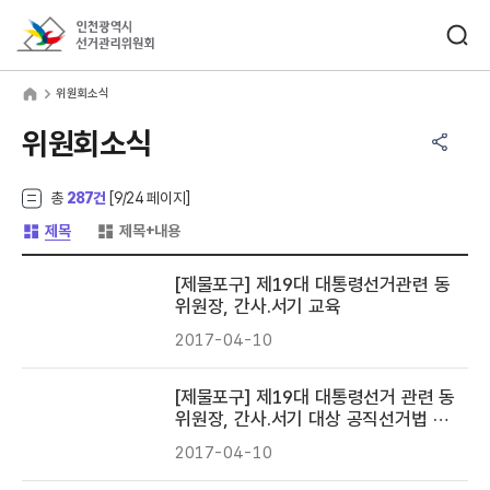
바로가기 메뉴
검색창 열기
인천광역시선거관리위원회
원회소식
home
위원회소식
공유하기 메뉴
열기
위원회소식
총
287건
[
9
/24 페이지]
게시글 목록 형태 -
게시글 목록 형태 -
제목
제목+내용
[제물포구] 제19대 대통령선거관련 동
위원장, 간사.서기 교육
2017-04-10
[제물포구] 제19대 대통령선거 관련 동
위원장, 간사.서기 대상 공직선거법 교
육
2017-04-10