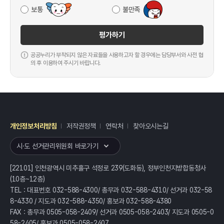
보통
불만족
평가하기
공공누리가 부착되지 않은 자료들을 사용하고자 할 경우에는 담당부서와 사전 협
의 후 이용하여 주시기 바랍니다.
개인정보처리방침
저작권정책
연락처
찾아오시는길
레이어
열기
시·도 선거관리위원회 바로가기
[22101] 인천광역시 미추홀구 석정로 239(도화동), 정부인천지방합동청사
(10층~12층)
TEL : 대표번호 032-588-4300/ 총무과 032-588-4310/ 선거과 032-58
8-4330 / 지도과 032-588-4350/ 홍보과 032-588-4380
FAX : 총무과 0505-058-2409/ 선거과 0505-058-2403/ 지도과 0505-0
58-2405/ 홍보과 0505-058-2407