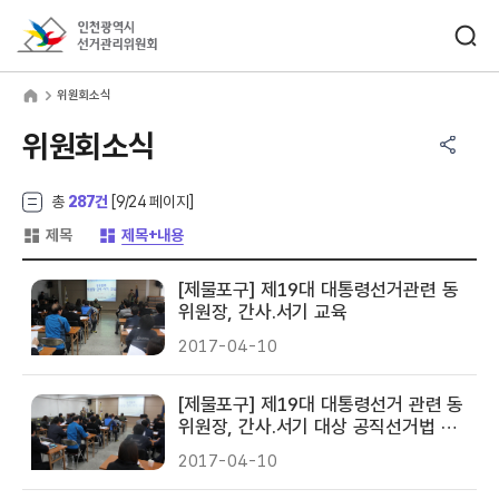
바로가기 메뉴
검색창 열기
인천광역시선거관리위원회
원회소식
home
위원회소식
공유하기 메뉴
열기
위원회소식
총
287건
[
9
/24 페이지]
게시글 목록 형태 -
게시글 목록 형태 -
제목
제목+내용
[제물포구] 제19대 대통령선거관련 동
위원장, 간사.서기 교육
2017-04-10
[제물포구] 제19대 대통령선거 관련 동
위원장, 간사.서기 대상 공직선거법 교
육
2017-04-10